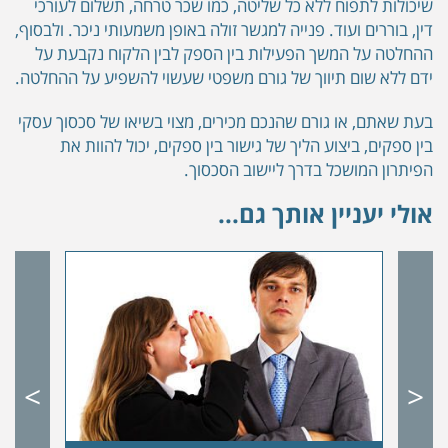
שיכולות לתפוח ללא כל שליטה, כמו שכר טרחה, תשלום לעורכי
דין, בוררים ועוד. פנייה למגשר זולה באופן משמעותי ניכר. ולבסוף,
ההחלטה על המשך הפעילות בין הספק לבין הלקוח נקבעת על
ידם ללא שום תיווך של גורם משפטי שעשוי להשפיע על ההחלטה.
בעת שאתם, או גורם שהנכם מכירים, מצוי בשיאו של סכסוך עסקי
בין ספקים, ביצוע הליך של גישור בין ספקים, יכול להוות את
הפיתרון המושכל בדרך ליישוב הסכסוך.
אולי יעניין אותך גם...
כיצ
והת
קרא 
>
<