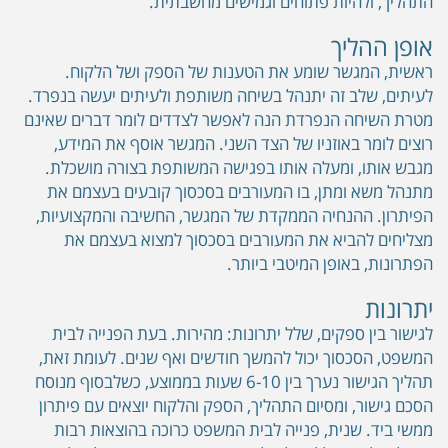
התהליך, ולהיות פתוחים וגמישים מחשבתית.
אופן ההליך
ראשית, המגשר שומע את הטענות של הספק ושל הלקוח.
לעיתים, שלב זה יתנהל בשיחה משותפת ולעיתים יעשה בנפרד.
מטרת השיחה הנפרדת הנה לאפשר לצדדים לומר דברים שאינם
רוצים לומר באוזניו של הצד השני. המגשר אוסף את המידע,
מגבש אותו, ומעלה אותו בפגישה המשותפת בצורה מושכלת.
מתנהל משא ומתן, בו המעורבים בסכסוך קובעים בעצמם את
הפיתרון. ההנחיה הממקדת של המגשר, החשיבה והמקצועיות,
מצליחים להביא את המעורבים בסכסוך למצוא בעצמם את
הפתרונות, באופן המיטבי ביותר.
יתרונות
לגישור בין ספקים, שלל יתרונות: מהירות. בעת הפנייה לבית
המשפט, הסכסוך יכול להמשך חודשים ואף שנים. לעומת זאת,
תהליך הגישור נערך בין 6-10 שעות בממוצע, כשלבסוף מנוסח
הסכם גישור, ומסיום התהליך, הספק והלקוח יוצאים עם פיתרון
ממשי ביד. שנית, פנייה לבית המשפט כרוכה בהוצאות רבות