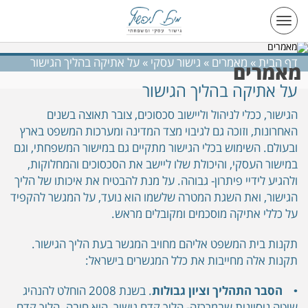
Toggle
navigation
דף הבית
»
מאמרים
»
גישור עסקי
»
על אתיקה בהליך הגישור
מאמרים
על אתיקה בהליך הגישור
הגישור, ככלי לניהול וליישוב סכסוכים, צובר תאוצה בשנים
האחרונות, וזוכה גם לגיבוי מצד המדינה ומערכות המשפט בארץ
ובעולם. השימוש בכלי הגישור מתקיים גם במישור המשפחתי, וגם
במישור העסקי, והיכולת שלו ליישב את הסכסוכים והמחלוקות,
ולהגיע לידיי פיתרון- גבוהה. על מנת להבטיח את איכותו של הליך
הגישור, ואת השגת המטרה שלשמו הוא נועד, על המגשר להקפיד
על כללי אתיקה מוסכמים ומקובלים מראש.
תקנות בית המשפט אליהם מחויב המגשר בעת הליך הגישור.
תקנות אלה מחייבות את כלל המגשרים בישראל:
•
הסבר התהליך וציון גבולות
. בשנת 2008 הוחלט להנהיג
שיטה ניסיונית שבמרכזה- הליך קדם גישור, הוא חובה. הליך קדם