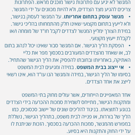
המגשר לא יגיע עם פתרונות גישור מוכנים מראש. הפתרונות
צריכים להגיע מצד הצדדים, ולא להיות מכוונים על ידי המגשר.
•
מגשר עוסק בתחום אחריותו
. על המגשר לעסוק בגישור,
ולא לייעץ בתחום מקצועי שאינו חלק מהתמחותו בהליכי גישור.
במידת הצורך ימליץ המגשר לצדדים לקבל חו"ד של מומחה ו/או
לקבלת ייעוץ מקצועי.
• הפסקת הליך הגישור. אם המגשר סבור שאינו יכול לנהוג בתום
לב, או שאחד מהצדדים המעורבים בסכסוך מפר את כליי
האתיקה, באחריותו ובחובתו להפסיק את הליך הגישור שהתחיל.
•
אי ייצוג בבית המשפט
. במידה ומגיעים לבית המשפט
בסיומו של הליך הגישור, במידה והמגשר הנו עו"ד הוא, אינו רשאי
לייצג את אחד הצדדים.
אחד המאפיינים הייחודים, אשר עולים מחוק בתי המשפט
ומתקנות הגישור, מתייחס לשמירת סמכות ההכרעה בידי הצדדים
בנוגע לתוצאתו. בניגוד להליכים שונים של יישוב סכסוכים, כמו
הליך של בוררות, או פנייה לבית משפט, בתהליך הגישור, נשללת
במפורש מהמגשר, סמכות ההכרעה בסכסוך. הזכות שניתנת לו
על ידי החוק והתקנות היא בסיוע.