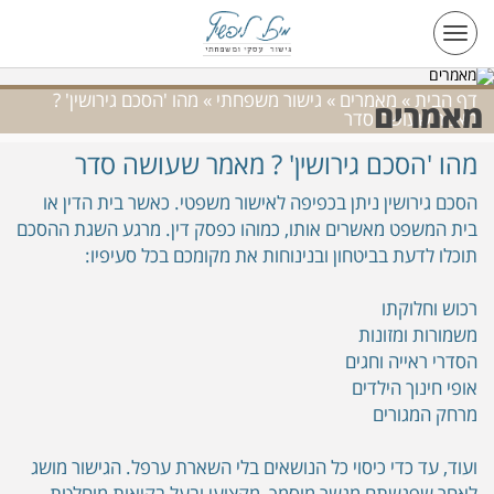
Toggle
navigation
דף הבית
»
מאמרים
»
גישור משפחתי
»
מהו 'הסכם גירושין' ?
מאמרים
מאמר שעושה סדר
מהו 'הסכם גירושין' ? מאמר שעושה סדר
הסכם גירושין ניתן בכפיפה לאישור משפטי. כאשר בית הדין או
בית המשפט מאשרים אותו, כמוהו כפסק דין. מרגע השגת ההסכם
תוכלו לדעת בביטחון ובנינוחות את מקומכם בכל סעיפיו:
רכוש וחלוקתו
משמורות ומזונות
הסדרי ראייה וחגים
אופי חינוך הילדים
מרחק המגורים
ועוד, עד כדי כיסוי כל הנושאים בלי השארת ערפל. הגישור מושג
לאחר שפגשתם מגשר מוסמך, מקצועי ובעל בקיאות מוחלטת