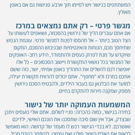
המשתתפים בגישור ויש לסיימו תוך ארבע פגישות גם אם באופן
מאולץ.
מגשר פרטי – רק אתם נמצאים במרכז
אם אתם עוברים הליך של גירושין בהסכמה, ושואפים לעשותו על
הצד הטוב ביותר – אל תהססו לפנות למגשר פרטי. עוגמת הנפש
שתיחסך מכם, הנוחות והאינטימיות שבגיבוש ההסכם, המקום
שיוקדש על מנת לפרוק כעסים ולהתמודד, הידע רחב- האופקים
של המגשר בכל נושאי התקשורת ויישוב הסכסוכים – כל אלו
יאפשרו לכם להשלים את התהליך באופן אמיתי, ישר, כזה ששם
אתכם במרכז ולא "מחפף". אתם יכולים להרוויח תקשורת יעילה,
למזער את הבלגאן גם בעבור הילדים, ולהבטיח הסכם גירושין
מספק שמקנה חירות להתקדם בחיים.
המשמעות העמוקה יותר של גישור
בחירה בגישור, כמוה כהכרזה: פניי לשלום. אתם אולי כועסים ויתכן
שבצדק, אבל אין שום סיבה שתסכנו את הונכם האישי, ילדיכם
ואושרכם. לא בכדי הגישור רכש לו מעמד של קדושה: הוא מאפשר
לראות את האדם היושב מולנו ואת עצמנו, להיתמך בגורם מכיל