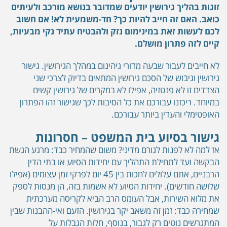
זוגות בהליך גירושין יודעים שמדובר בנושא מורכב ולעיתים
כואב. האם זה חייב להיות כך? חד-משמעית לא! אם חשוב
לכם לעשות זאת במינימום נזק ולהבטיח עתיד נקי מבעיות,
קיים לזה פתרון מושלם.
לא חייבים לעבור שבעה מדורי גיהינום במהלך הגירושין. גישור
גירושין וגיבוש של הסכם גירושין המתאים בדיוק לצרכי שני
הצדדים זו לא פנטזיה, אפילו לא במקרים של גירושין קשים
במיוחד. ריכזנו עבורכם את כל הסיבות לכך שגישור זהו הפתרון
האופטימלי והעדין ביותר עבורכם.
גישור בסיוע בית המשפט – חסרונות
אז למה לא לפנות לגורם מדיני? משום שהמחיר כבד: מרגע הגשת
הבקשה ועד לתחילת התהליך עם יחידות הסיוע או בתי הדין
הרבניים, אתם עלולים לחכות בין 45 יום לפרקי זמן עצומים (אפילו
שלושה חודשים). יחידות הסיוע לא אשמות בזה, הן מנסות לספק
את מלוא השירות, אבל העומס הרב הביא לקריסה מערכתית
שמחירה כבד: זמן זה משאב יקר בגירושין. הזעם ואי-ההבנות שבין
המתגרשים נוטים רק לגבור, בנוסף, חלות הגבלות על